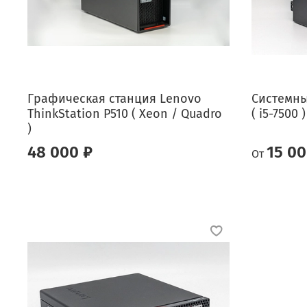
Графическая станция Lenovo
Системный
ThinkStation P510 ( Xeon / Quadro
( i5-7500 )
)
48 000 ₽
15 00
От