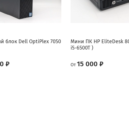
 блок Dell OptiPlex 7050
Мини ПК HP EliteDesk 80
i5-6500T )
0 ₽
15 000 ₽
От