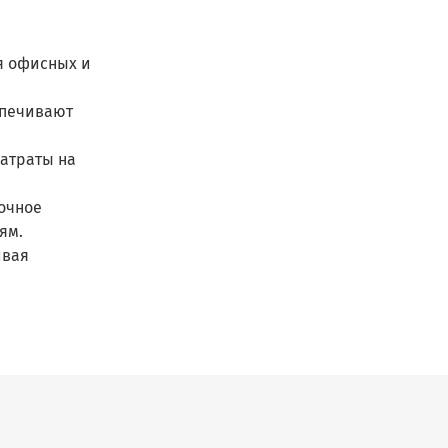
я офисных и
спечивают
затраты на
точное
ям.
ивая