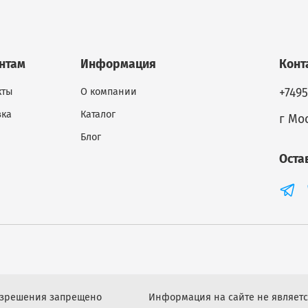
нтам
Информация
Конт
кты
О компании
+749
вка
Каталог
г Мос
Блог
Оста
разрешения запрещено
Информация на сайте не являетс