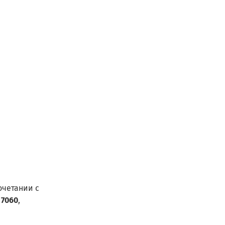
очетании с
 7060
,