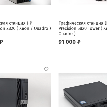
кая станция HP
Графическая станция D
on Z820 ( Xeon / Quadro )
Precision 5820 Tower ( X
Quadro )
 ₽
91 000 ₽