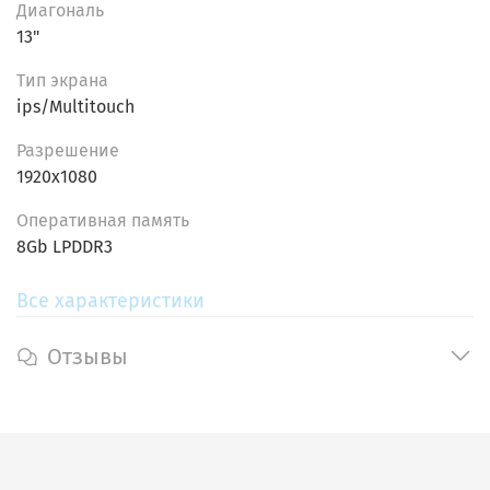
изображения с широкими углами обзора.
Диагональ
Память и хранение:
8 Гб оперативной памяти
13"
LPDDR3 и быстрый твердотельный накопитель
Тип экрана
NVME на 256 Гб обеспечивают быструю загрузку
ips/Multitouch
и достаточно места для хранения данных.
Долговечность:
Прочный и стильный корпус
Разрешение
делают этот ноутбук идеальным для
1920x1080
использования в различных условиях.
Операционная система:
Предустановленная
Oпеpативнaя пaмять
Windows 11 Pro предоставляет современные
8Gb LPDDR3
функции безопасности и удобный интерфейс
для повышения продуктивности.
Все характеристики
Выберите
HP EliteBook x360 1030 G3
, если вам нужен
Отзывы
надежный, мощный и универсальный ноутбук-
трансформер, который справится с любыми
задачами и станет вашим надежным помощником
каждый день.