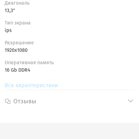
Диагональ
бизнеса.
13,3"
Тип экрана
ips
Разрешение
1920x1080
Oпеpативнaя пaмять
16 Gb DDR4
Все характеристики
Отзывы