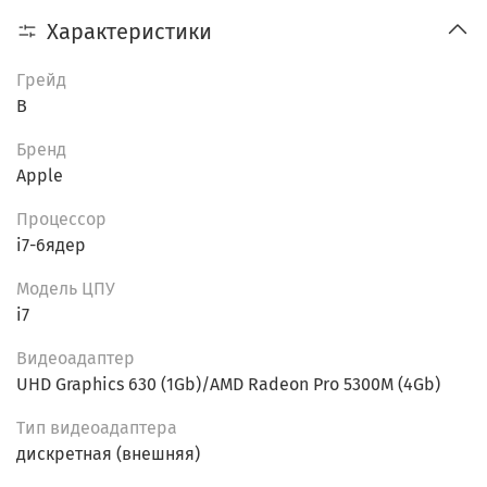
Характеристики
Основные характеристики:
Грейд
Процессор:
Intel Core i7 (6 ядер) — высокая
B
производительность для ресурсоемких задач.
Графика:
AMD Radeon Pro 5300M (4 ГБ) —
Бренд
отличное решение для графических и видео
Apple
задач.
Оперативная память:
16 ГБ DDR4 — плавная
Пpоцессор
многозадачность и быстрая работа приложений.
i7-6ядер
Накопитель:
500 ГБ NVME SSD — быстрый доступ к
Модель ЦПУ
файлам и приложениям.
i7
Экран:
16-дюймовый IPS дисплей с разрешением
3072x1920 для высококачественного
Видеоадаптер
изображения.
UHD Graphics 630 (1Gb)/AMD Radeon Pro 5300M (4Gb)
Операционная система:
macOS Catalina —
стабильная и производительная платформа для
Тип видеоадаптера
профессиональных пользователей.
дискретная (внешняя)