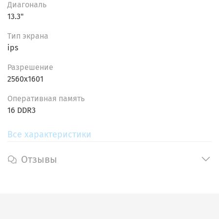
DDR3 и быстрый твердотельный накопитель SSD
Диагональ
на 256 Гб обеспечивают быструю загрузку и
13.3"
достаточно места для хранения данных.
Тип экрана
Стиль и надежность:
Стильный и прочный корпус
ips
делают этот ноутбук идеальным для
использования в различных условиях.
Разрешение
Операционная система:
Предустановленная
2560x1601
MacOS Catalina предоставляет современные
функции безопасности и удобный интерфейс
Oпеpативнaя пaмять
для повышения продуктивности.
16 DDR3
Выберите
Apple MacBook Pro 13 (2014)
, если вам нужен
Все характеристики
надежный, мощный и стильный ноутбук, который
справится с любыми задачами и станет вашим
Отзывы
надежным помощником каждый день.