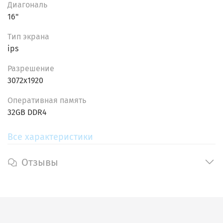
Диагональ
бизнеса или личного использования.
16"
Тип экрана
ips
Разрешение
3072x1920
Oпеpативнaя пaмять
32GB DDR4
Все характеристики
Отзывы