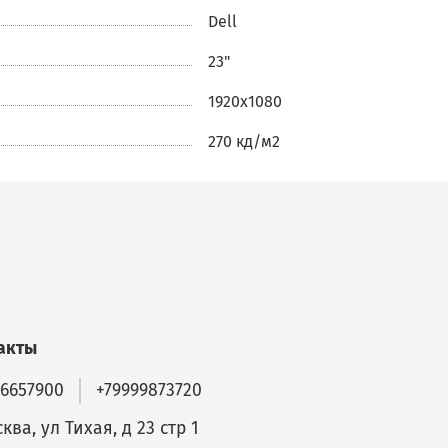
ь
270
Dell
ве
23"
1920x1080
270 кд/м2
ей,
акты
ких
56657900
+79999873720
ква, ул Тихая, д 23 стр 1