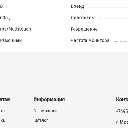
обеспечивает плавную работу без задержек, а яркост
B
Бренд
кд/м²
гарантирует четкость изображения в большинст
60гц
Диагональ
условий освещения.
ips/Multitouch
Разрешение
Основные характеристики:
Рамочный
Частота монитора
Диагональ:
23"
Разрешение:
1920x1080
Тип матрицы:
IPS с мультитач-функцией
Частота обновления:
60 Гц
Яркость:
270 кд/м²
Дизайн:
Рамочный
Dell S2340Tt — это надежное решение для пользовател
которым нужен сенсорный интерфейс для повышения
нтам
Информация
Конт
продуктивности в повседневных задачах или творчес
проектах.
кты
О компании
+749
вка
Каталог
г Мос