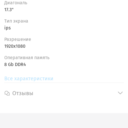
Диагональ
бизнеса или личного использования.
17.3"
Тип экрана
ips
Разрешение
1920x1080
Oпеpативнaя пaмять
8 Gb DDR4
Все характеристики
Отзывы