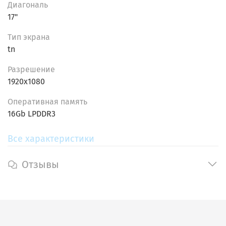
1920x1080 и технологией TN предлагает четкие
Диагональ
изображения, что делает его идеальным для
17"
работы и развлечений.
Тип экрана
Память и хранение:
16 Гб оперативной памяти
tn
LPDDR3 и твердотельный накопитель SATA m2 на
256 Гб обеспечивают быструю загрузку и
Разрешение
достаточно места для хранения данных.
1920x1080
Долговечность:
Прочный корпус и надежная
конструкция делают этот ноутбук идеальным для
Oпеpативнaя пaмять
использования в различных условиях.
16Gb LPDDR3
Операционная система:
Предустановленная
Windows 11 Pro предоставляет современные
Все характеристики
функции безопасности и удобный интерфейс
для повышения продуктивности.
Отзывы
Выберите
Dell Precision M6800
, если вам нужен
надежный, мощный и универсальный ноутбук,
который справится с любыми задачами и станет
вашим надежным помощником каждый день.