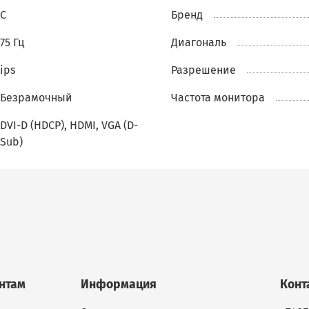
точную передачу цветов, а яркость
250 кд/м²
делает
C
Бренд
изображение ярким и четким даже при ярком освеще
Частота обновления 75 Гц обеспечивает плавное
75 Гц
Диагональ
отображение контента без задержек и разрывов.
ips
Разрешение
Монитор оснащен множеством портов для подключени
Безрамочный
Частота монитора
включая
DVI-D (HDCP), HDMI и VGA (D-Sub)
, что делает е
невероятно универсальным и совместимым с различ
DVI-D (HDCP), HDMI, VGA (D-
устройствами. Безрамочный дизайн придает монитор
Sub)
современный и стильный вид, идеально подходящий 
любого рабочего пространства.
Выберите
iiyama ProLite XU2290HS
, если вам нужен
надежный, стильный и высококачественный монитор,
который справится с любыми задачами и станет ваши
надежным помощником каждый день.
нтам
Информация
Конт