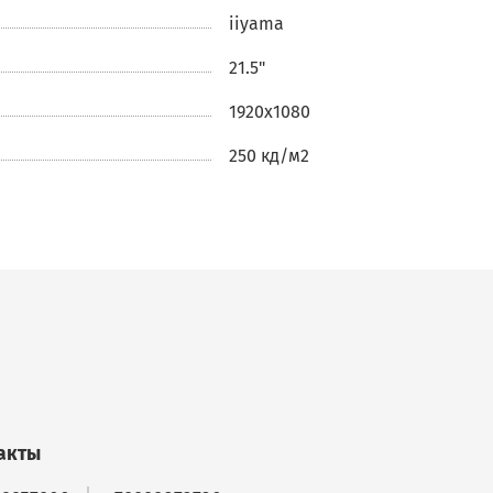
iiyama
нии.
21.5"
1920x1080
я,
250 кд/м2
го
ными
у
для
м
акты