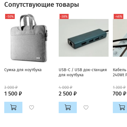
Сопутствующие товары
-50%
-38%
-46%
Cумка для ноутбука
USB-C / USB док-станция
Кабель 
для ноутбука
240Wt P
3 000 ₽
4 000 ₽
1 300 ₽
1 500 ₽
2 500 ₽
700 ₽