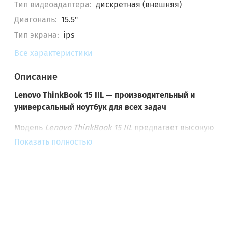
Тип видеоадаптера:
дискретная (внешняя)
Диагональ:
15.5"
Тип экрана:
ips
Все характеристики
Описание
Lenovo ThinkBook 15 IIL — производительный и
универсальный ноутбук для всех задач
Модель
Lenovo ThinkBook 15 IIL
предлагает высокую
производительность и универсальные возможности д
Показать полностью
ежедневных задач и мультимедийных приложений.
Ноутбук оснащён процессором
Intel Core i5-1035G7
, что
обеспечивает отличную производительность для рабо
офисными программами, интернет-сёрфингом и
мультимедиа.
Для графических задач доступен выбор между