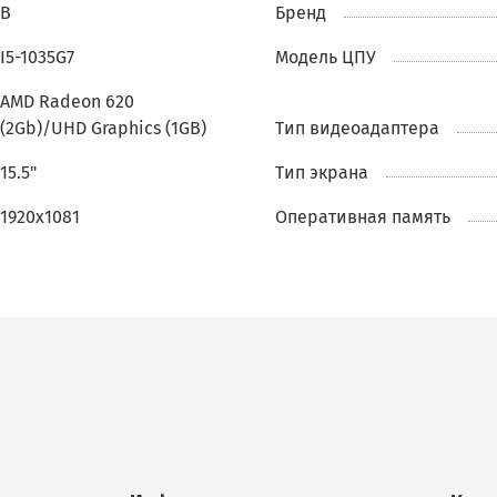
интегрированной
UHD Graphics
и
дискретной видеока
B
Бренд
AMD Radeon 620 (2 ГБ)
, что позволяет комфортно работа
I5-1035G7
Модель ЦПУ
графикой, видео и лёгкими играми.
AMD Radeon 620
Оперативная память объёмом 8 ГБ
DDR4
обеспечивает
(2Gb)/UHD Graphics (1GB)
Тип видеоадаптера
быструю работу системы, а быстрый
256 ГБ NVME SSD
накопитель ускоряет загрузку и работу приложений.
15.5"
Тип экрана
Дисплей диагональю 15.5 дюймов с
IPS-матрицей
и
разрешением 1920x1080 подарит вам яркое и чёткое
1920x1081
Oпеpативнaя пaмять
изображение с широкими углами обзора.
Работает ноутбук на
Windows 11 Pro
, предоставляя все
современные возможности и функции безопасности д
комфортной работы.
Вы можете купить этот б/у ноутбук с гарантией, досту
как за наличный, так и за безналичный расчёт с НДС. Э
отличное предложение для тех, кто ищет доступное
решение с хорошей производительностью.