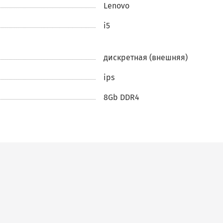
ртой
Lenovo
ть с
i5
дискретная (внешняя)
ips
8Gb DDR4
ля
пный
то