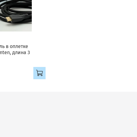
ии с
ита
ль в оплетке
Onten, длина 3
 под
ных
ние