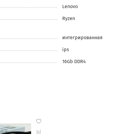
Lenovo
Ryzen
льную
интегрированная
ips
Гб
,
16Gb DDR4
и
ших
ние с