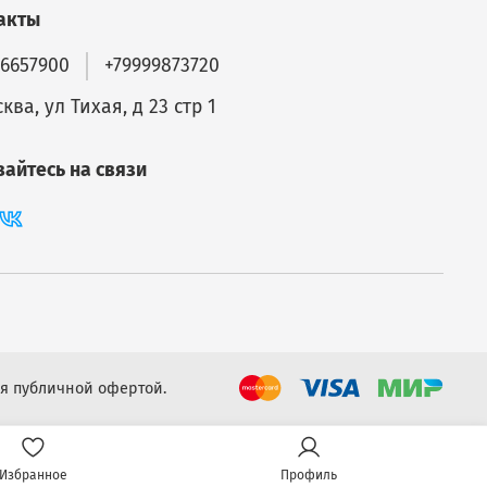
ьных
акты
56657900
+79999873720
ква, ул Тихая, д 23 стр 1
вайтесь на связи
тор
, USB
ии
и
я публичной офертой.
d L15
Избранное
Профиль
для