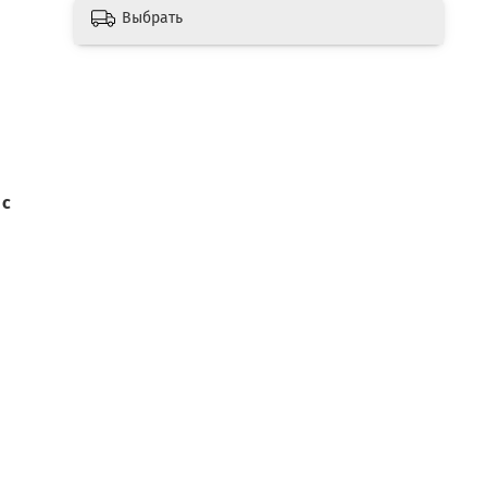
Выбрать
 с
с-
ство
исе